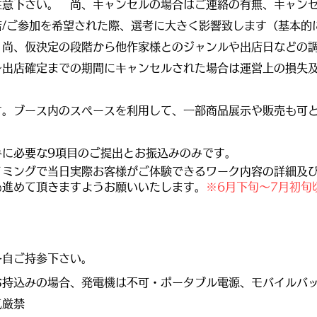
注意下さい。 尚、キャンセルの場合はご連絡の有無、キャン
/ご参加を希望された際、選考に大きく影響致します（基本的
。尚、仮決定の段階から他作家様とのジャンルや出店日などの
～出店確定までの期間にキャンセルされた場合は運営上の損失
す。ブース内のスペースを利用して、一部商品展示や販売も可
みに必要な9項目のご提出とお振込みのみです。
イミングで当日実際お客様がご体験できるワーク内容の詳細及
も進めて頂きますようお願いいたします。
※6月下旬～7月初旬
各自ご持参下さい。
お持込みの場合、発電機は不可・ポータブル電源、モバイルバ
気厳禁