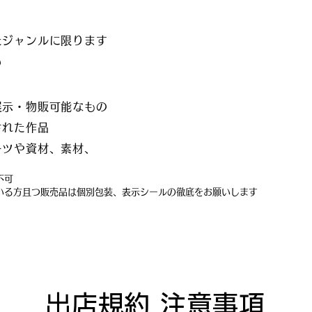
たジャンルに限ります
の
て展示・物販可能なもの
された作品
ーツや資材、素材、
は不可
いる方且つ販売品は個別包装、表示シールの徹底をお願いします
出店規約 注意事項