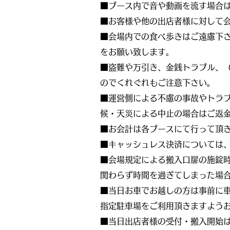
■ブース内で音や動画を流す場合
■お客様や他の出店者様に対して
■会場内での食べ歩きはご遠慮下
をお願い致します。
■盗難や万引き、金銭トラブル、
のでくれぐれもご注意下さい。
■運営側による不慮の事故やトラ
候・天災による中止の場合はご返
■お会計は各ブースにて行って頂
■キャッシュレス決済については
■会場規定による搬入口扉の施錠時
関わらず時間を過ぎてしまった場合
■当日お車でお越しの方は事前に
指定駐車場をご利用頂きますよう
■当日出店者様の受付・搬入開始