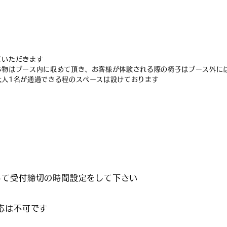
）
）
ていただきます
ち物はブース内に収めて頂き、お客様が体験される際の椅子はブース外に
大人1名が通過できる程のスペースは設けております
時間
】
って受付締切の時間設定をして下さい
応は不可です​