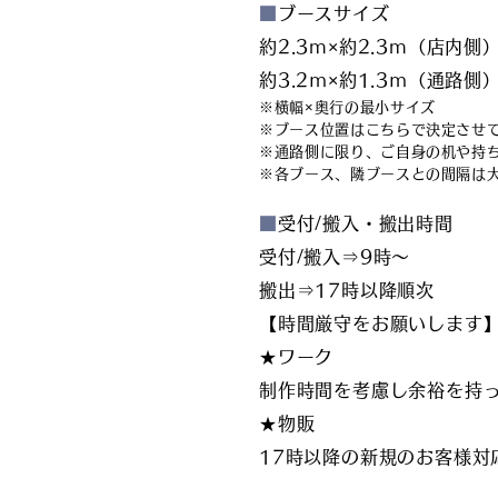
■
ブースサイズ
約2.3m×約2.3m（店内側
約3.2ｍ×約1.3ｍ（通路側
※横幅×奥行の最小サイズ
※ブース位置はこちらで決定させ
※通路側に限り、ご自身の机や持
※各ブース、隣ブースとの間隔は
■
受付/搬入・搬出
受付/搬入⇒9時～
搬出⇒17時以降順次
【時間厳守をお願いします
★ワーク
制作時間を考慮し余裕を持
★物販
17時以降の新規のお客様対