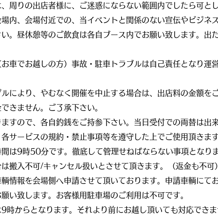
は、周りの出店者様に、ご迷惑にならない範囲内でしたら可と
会場内、会場付近での、当イベントと関係のない宣伝やビジネ
さい。昼休憩等のご飲食は各自ブース内でお願い致します。出
（お車でお越しの方）事故・駐車トラブルは自己責任となり運
ブルにより、やむなく開催を中止する場合は、出店料の金額を
金できません。ご了承下さい。
きますので、各自釣銭をご持参下さい。当日受付での両替は出
、各サービスの規約・禁止事項等を遵守した上でご使用頂きま
間は9時50分です。徹底して管理せねばならない事項となり
は搬入不可/キャンセル扱いとさせて頂きます。（返金も不可
車輌情報を会場側へ申請させて頂いております。申請車輌にて
お願い致します。お客様用駐車場のご利用は不可です。
は9時からとなります。それより前にお越し頂いても対応できま