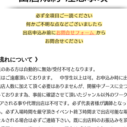
必ず全項目ご一読ください
何かご不明な点などございましたら
出店申込み前に
お問合せフォーム
から
お問合せください
の流れについて
》
のある方は自動的に無効/受付不可となります。
店はご遠慮頂いております。 中学生以上は可。お申込み時に
出店人数に加えて頂く必要はありませんが、開催中ブースに立
しております為、事前に確認させて頂いたジャンル以外のワー
ェアされる事や代理出店は不可です。必ず代表者様が講師となっ
ん。必ず入場時間を厳守頂きイベント終了時間まで出店可能な
セルされる場合は必ずご連絡下さい。既に出店料のお振込みを