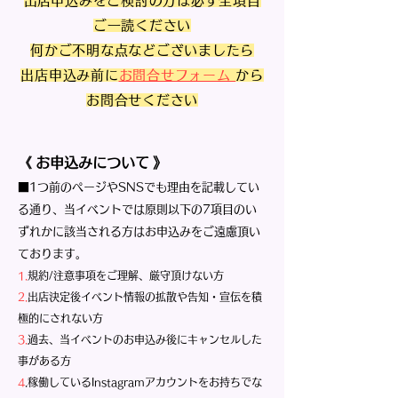
​出店申込みをご検討の方は
必ず全項目
ご一読ください
何かご不明な点などございましたら
出店申込み前に
お問合せフォーム
から
お問合せください
​《
お申込みについて
》
■1つ前のページやSNSでも理由を記載してい
る通り、
当イベントでは原則以下の7項目のい
ずれかに該当される方はお申込みをご遠慮頂い
ております。
1.
規約/注意事項をご理解、厳守頂けない方
2.
出店決定後イベント情報の拡散や告知・宣伝を積
極的にされない方
3.
過去、当イベントのお申込み後にキャンセルした
事がある方
4
.稼働しているInstagramアカウントをお持ちでな