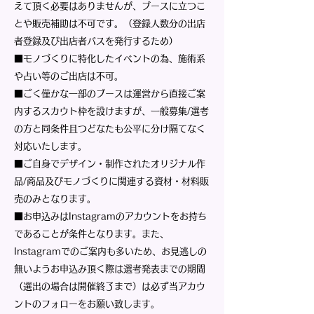
えて頂く必要はありませんが、ブースに立つこ
とや販売補助は不可です。（登録人数分の出店
者登録及び出店者パスを発行するため）
■モノづくりに特化したイベントの為、施術系
や占い等のご出店は不可。
■ごく僅かな一部のブースは運営から直接ご案
内するスカウト枠を設けますが、一般募集/選考
の方と同条件且つ
​どなたも公平に分け隔てなく
対応いたします。
■ご自身でデザイン・制作されたオリジナル作
品/商品及びモノづくりに関連する資材・材料販
売のみとなります。
■お申込みはInstagramのアカウントをお持ち
であることが条件となります。また、
Instagramでのご案内も多いため、お見逃しの
無いようお申込み頂く際は選考発表までの期間
（選出の場合は開催終了まで）は必ず当アカウ
ントのフォローをお願い致します。