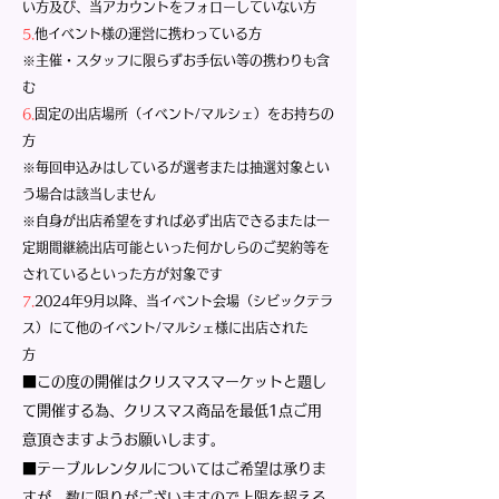
い方
及び、当アカウントをフォローしていない方
5.
他イベント様の運営に携わっている方
※主催・スタッフに限らずお手伝い等の携わりも含
む
6.
固定の出店場所（イベント/マルシェ）をお持ちの
方
※毎回申込みはしているが選考または抽選対象とい
う場合は該当しません
※自身が出店希望をすれば必ず出店できるまたは
一
定期間継続出店可能といった何かしらの
ご契約等を
されているといった方が対象です
7.
2024年9月以降、
当イベント会場（シビックテラ
ス）にて他のイベント/マルシェ様に出店された
方
■この度の開催はクリスマスマーケットと題し
て開催する為、クリスマス商品を最低1点ご用
意頂きますようお願いします。
■テーブルレンタルについてはご希望は承りま
すが、数に限りがございますので上限を超える