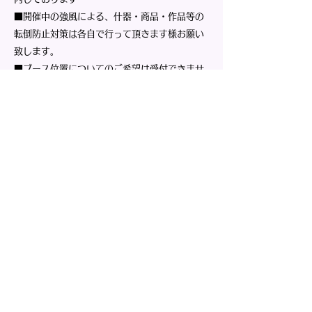
■開催中の強風による、什器・商品・作品等の
転倒防止対策は各自で行って頂きます様お願い
致します。
■ブース位置についてのご希望は受付できませ
ん。当方で決定させて頂きますのでご了承下さ
い。​ 両日出店の場合、基本的には両日共同じ
ブース場所となります。
■2ブース希望⇒2ブースで選出の場合、横並び
配置での2ブース分となります。
■基本的には什器・テーブル等を挟んだ対面販
売のスタイルでお願い致します。​ ブース外に
立って呼び込み行為等は禁止。
■商品の陳列及び什器、看板等の設置は、必ず
各自ブーススペース内に全ておさめて下さい。
万が一、ブース枠や通路へはみだした設置をみ
つけた際は注意させて頂きますので速やかに撤
去頂きますようお願い致します。高さのある物