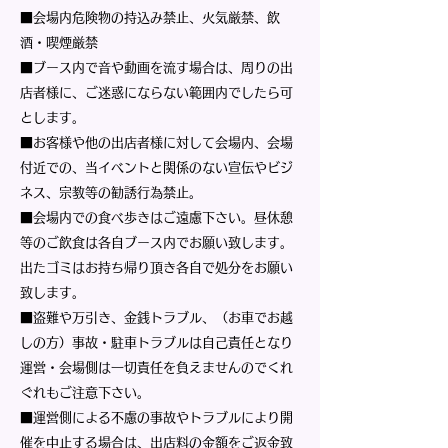
■会場内危険物の持込み禁止、火気厳禁、飲
酒・喫煙厳禁
■ブース内で音や動画を流す場合は、周りの出
店者様に、ご迷惑にならない範囲内でしたら可
とします。
■お客様や他の出店者様に対して会場内、会場
付近での、当イベントと関係のない宣伝やビジ
ネス、宗教等の勧誘行為禁止。
■会場内での食べ歩きはご遠慮下さい。昼休憩
等のご飲食は各自ブース内でお願い致します。
出たゴミはお持ち帰り頂き各自で処分をお願い
致します。
■盗難や万引き、金銭トラブル、（お車でお越
しの方）事故・駐車トラブルは自己責任となり
運営・会場側は一切責任を負えませんのでくれ
ぐれもご注意下さい。
■運営側による不慮の事故やトラブルにより開
催を中止する場合は、出店料の金額をご返金致