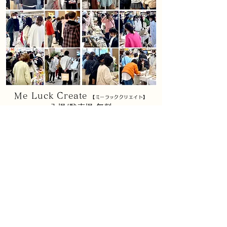
Me Luck Create
【ミーラッククリエイト】
入場​/駐車場 無料
<夏の特別企画>
ワークショップイベント
┈┈┈┈┈┈┈┈┈┈┈┈┈┈┈┈┈┈┈┈
日程➤ 2026年 8月15日(土) ･16(日)
時間➤ 11～17時
場所➤カラフルタウン岐阜
１階
TSUTAYA BOOKSTORE店内及び店頭前
(岐阜県岐阜市丸野)
大型ショッピングモール内での開催です
雨天時も安心！
お買い物のついでにお気軽にお立ち寄り下さい